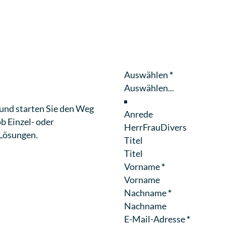
Section
Auswählen
*
n und starten Sie den Weg
Anrede
ob Einzel- oder
Herr
Frau
Divers
 Lösungen.
Titel
Vorname
*
Nachname
*
E-Mail-Adresse
*