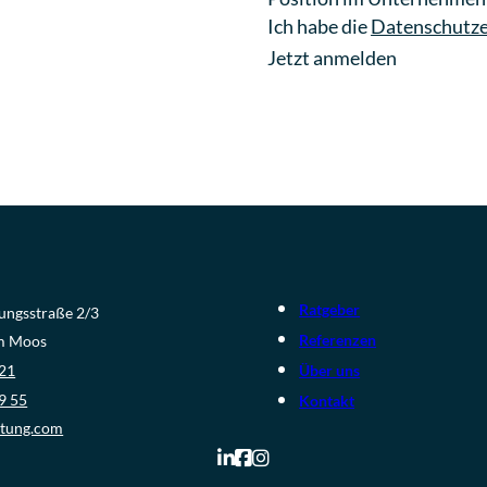
Ich habe die
Datenschutze
Jetzt anmelden
Ratgeber
lungsstraße 2/3
Referenzen
am Moos
Über uns
 21
9 55
Kontakt
atung.com