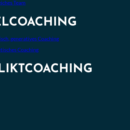
eiches Team
ELCOACHING
sch, generatives Coaching
tisches Coaching
LIKTCOACHING