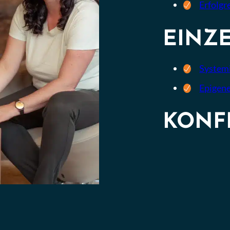
Erfolgr
EINZ
Systemi
Epigene
KONF