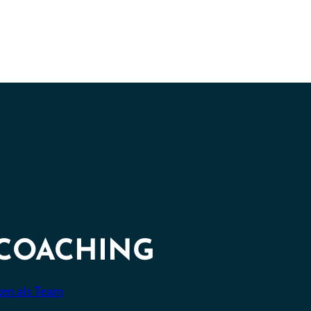
COACHING
en als Team