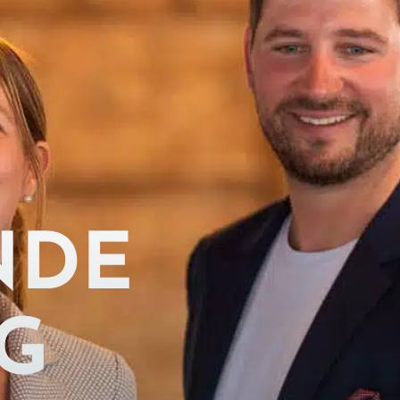
NDE
G