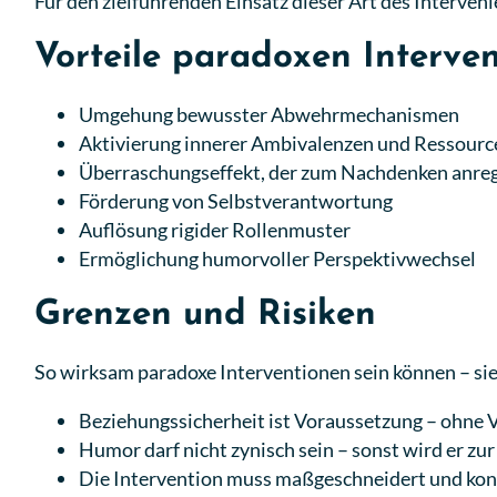
Für den zielführenden Einsatz dieser Art des Interveni
Vorteile paradoxen Interven
Umgehung bewusster Abwehrmechanismen
Aktivierung innerer Ambivalenzen und Ressourc
Überraschungseffekt, der zum Nachdenken anre
Förderung von Selbstverantwortung
Auflösung rigider Rollenmuster
Ermöglichung humorvoller Perspektivwechsel
Grenzen und Risiken
So wirksam paradoxe Interventionen sein können – sie
Beziehungssicherheit ist Voraussetzung – ohne 
Humor darf nicht zynisch sein – sonst wird er zu
Die Intervention muss maßgeschneidert und kont