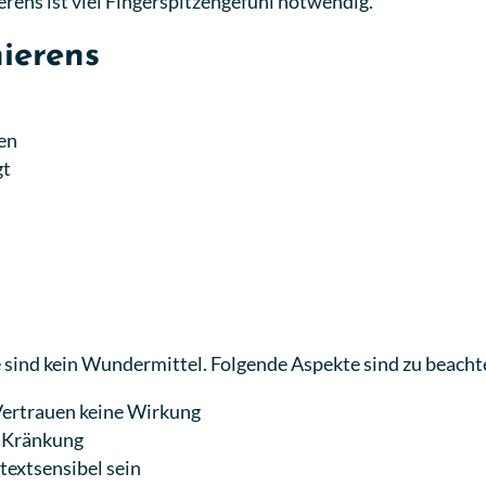
erens ist viel Fingerspitzengefühl notwendig.
ierens
en
gt
 sind kein Wundermittel. Folgende Aspekte sind zu beacht
Vertrauen keine Wirkung
r Kränkung
extsensibel sein