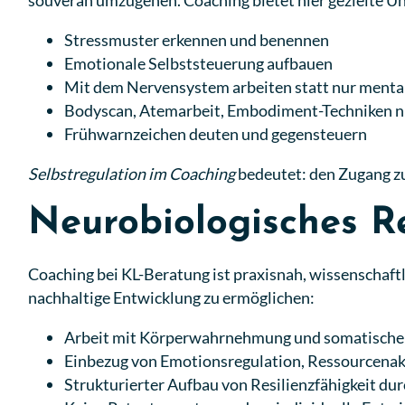
souverän umzugehen. Coaching bietet hier gezielte Un
Stressmuster erkennen und benennen
Emotionale Selbststeuerung aufbauen
Mit dem Nervensystem arbeiten
statt nur menta
Bodyscan, Atemarbeit, Embodiment-Techniken
n
Frühwarnzeichen deuten und gegensteuern
Selbstregulation im Coaching
bedeutet: den Zugang zu
Neurobiologisches R
Coaching bei KL-Beratung ist praxisnah, wissenschaf
nachhaltige Entwicklung zu ermöglichen:
Arbeit mit Körperwahrnehmung und somatischer
Einbezug von Emotionsregulation, Ressourcenak
Strukturierter Aufbau von Resilienzfähigkeit dur