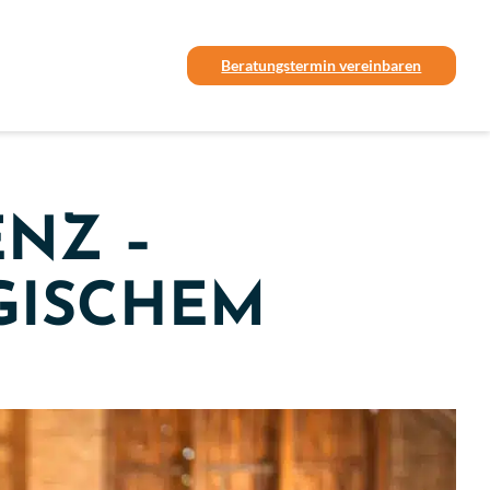
Beratungstermin vereinbaren
ENZ –
GISCHEM